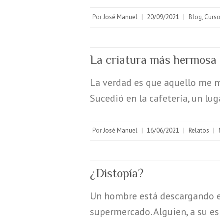
Por
José Manuel
|
20/09/2021
|
Blog
,
Curso
La criatura más hermosa 
La verdad es que aquello me ma
Sucedió en la cafetería, un lu
Por
José Manuel
|
16/06/2021
|
Relatos
|
¿Distopía?
Un hombre está descargando el
supermercado. Alguien, a su e